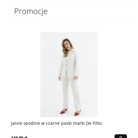
Promocje
Jasne spodnie w czarne paski marki De Fitto
Mo
119,00 zł
39