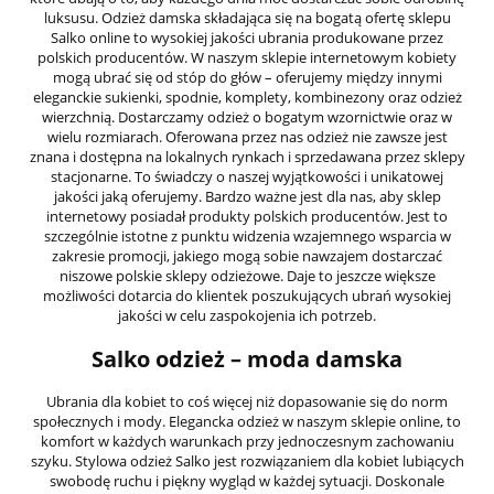
luksusu. Odzież damska składająca się na bogatą ofertę sklepu
Salko online to wysokiej jakości ubrania produkowane przez
polskich producentów. W naszym sklepie internetowym kobiety
mogą ubrać się od stóp do głów – oferujemy między innymi
eleganckie sukienki, spodnie, komplety, kombinezony oraz odzież
wierzchnią. Dostarczamy odzież o bogatym wzornictwie oraz w
wielu rozmiarach. Oferowana przez nas odzież nie zawsze jest
znana i dostępna na lokalnych rynkach i sprzedawana przez sklepy
stacjonarne. To świadczy o naszej wyjątkowości i unikatowej
jakości jaką oferujemy. Bardzo ważne jest dla nas, aby sklep
internetowy posiadał produkty polskich producentów. Jest to
szczególnie istotne z punktu widzenia wzajemnego wsparcia w
zakresie promocji, jakiego mogą sobie nawzajem dostarczać
niszowe polskie sklepy odzieżowe. Daje to jeszcze większe
możliwości dotarcia do klientek poszukujących ubrań wysokiej
jakości w celu zaspokojenia ich potrzeb.
Salko odzież – moda damska
Ubrania dla kobiet to coś więcej niż dopasowanie się do norm
społecznych i mody. Elegancka odzież w naszym sklepie online, to
komfort w każdych warunkach przy jednoczesnym zachowaniu
szyku. Stylowa odzież Salko jest rozwiązaniem dla kobiet lubiących
swobodę ruchu i piękny wygląd w każdej sytuacji. Doskonale