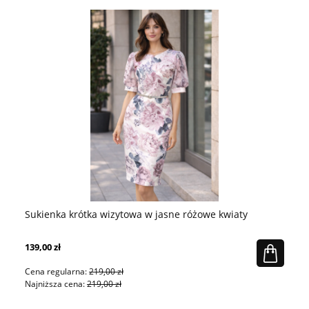
Sukienka krótka wizytowa w jasne różowe kwiaty
Su
139,00 zł
13
Cena regularna:
219,00 zł
Ce
Najniższa cena:
219,00 zł
Na