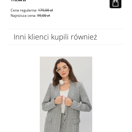
Cena regularna:
179,00 zł
Ce
Najniższa cena:
99,00 zł
Na
Inni klienci kupili również