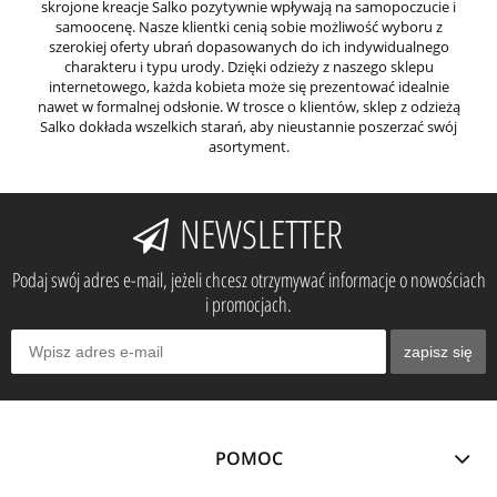
skrojone kreacje Salko pozytywnie wpływają na samopoczucie i
samoocenę. Nasze klientki cenią sobie możliwość wyboru z
szerokiej oferty ubrań dopasowanych do ich indywidualnego
charakteru i typu urody. Dzięki odzieży z naszego sklepu
internetowego, każda kobieta może się prezentować idealnie
nawet w formalnej odsłonie. W trosce o klientów, sklep z odzieżą
Salko dokłada wszelkich starań, aby nieustannie poszerzać swój
asortyment.
NEWSLETTER
Podaj swój adres e-mail, jeżeli chcesz otrzymywać informacje o nowościach
i promocjach.
zapisz się
POMOC