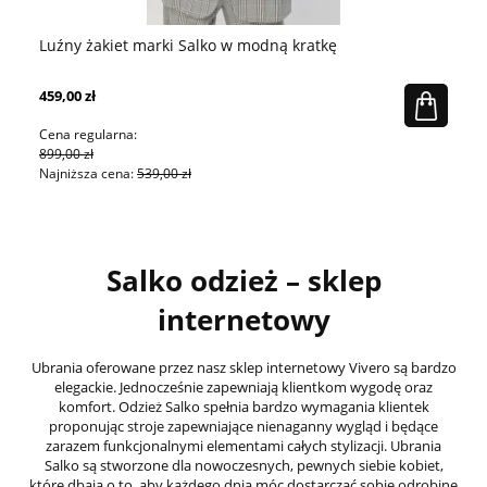
Luźny żakiet marki Salko w modną kratkę
Cz
459,00 zł
16
Cena regularna:
Ce
899,00 zł
24
Najniższa cena:
539,00 zł
Na
Salko odzież – sklep
internetowy
Ubrania oferowane przez nasz sklep internetowy Vivero są bardzo
elegackie. Jednocześnie zapewniają klientkom wygodę oraz
komfort. Odzież Salko spełnia bardzo wymagania klientek
proponując stroje zapewniające nienaganny wygląd i będące
zarazem funkcjonalnymi elementami całych stylizacji. Ubrania
Salko są stworzone dla nowoczesnych, pewnych siebie kobiet,
które dbają o to, aby każdego dnia móc dostarczać sobie odrobinę