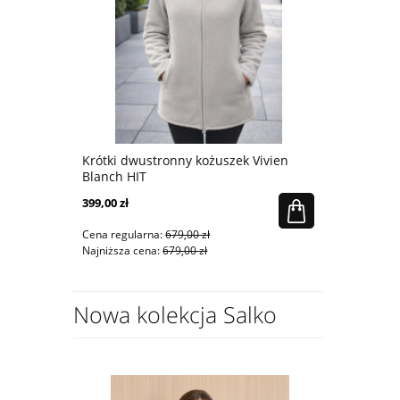
ze zielonym
Krótki dwustronny kożuszek Vivien
Sportowe s
Blanch HIT
luźnym fas
399,00 zł
219,00 zł
Cena regularna:
679,00 zł
Cena regular
Najniższa cena:
679,00 zł
Najniższa ce
Nowa kolekcja Salko