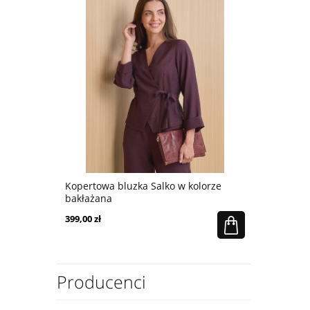
aniny
Kopertowa bluzka Salko w kolorze
Spodnie cyg
bakłażana
kolekcji Sal
399,00 zł
459,00 zł
Producenci