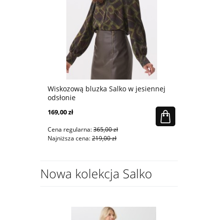
Wiskozową bluzka Salko w jesiennej
Dzianinowa
atkę
odsłonie
rozcięciem
169,00 zł
161,00 zł
Cena regularna:
365,00 zł
Cena regular
Najniższa cena:
219,00 zł
Najniższa ce
Nowa kolekcja Salko