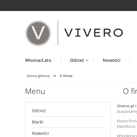
Wiosna/Lato
Odzież
Nowości
»
Strona główna
O firmie
Menu
O fi
Vivero.pl
t
Odzież
stacjonarn
Nasza firm
Marki
klientkom,
Nowości
Współpracu