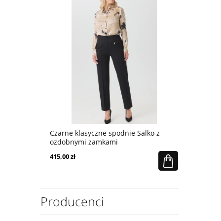
 z
Czarne klasyczne spodnie Salko z
Wiskozowa 
ozdobnymi zamkami
krój
415,00 zł
399,00 zł
Producenci