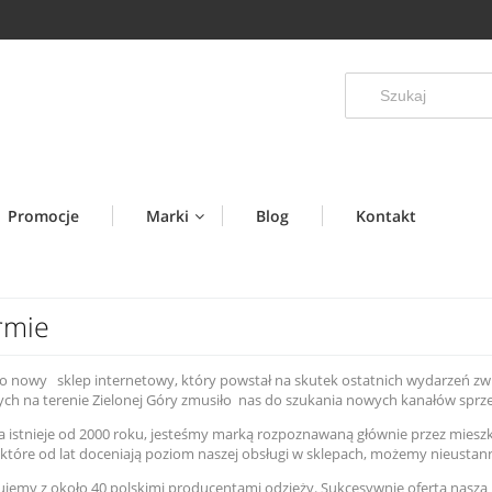
Promocje
Marki
Blog
Kontakt
rmie
o nowy sklep internetowy, który powstał na skutek ostatnich wydarzeń zw
ych na terenie Zielonej Góry zmusiło nas do szukania nowych kanałów spr
a istnieje od 2000 roku, jesteśmy marką rozpoznawaną głównie przez mieszka
 które od lat doceniają poziom naszej obsługi w sklepach, możemy nieustanni
jemy z około 40 polskimi producentami odzieży. Sukcesywnie oferta nasza