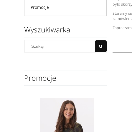
było skorzy
Promocje
Staramy si
zamówienia
Wyszukiwarka
Zapraszamy
Promocje