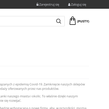
Zarejestruj się
Zaloguj się
(PUSTY)
iązanych z epidemią Covid-19. Zamknięcie naszych sklepów
zedaży oferowanych przez nas produktów.
nki naszego miasta i okolic. To właśnie dzięki naszym
e się rozwijać.
 będzie wzbogacana o nowe firmy, aby w przyszłości można