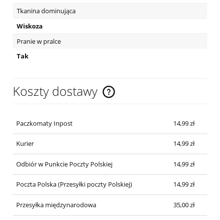
Tkanina dominująca
Wiskoza
Pranie w pralce
Tak
Koszty dostawy
Cena nie zawiera ewentualnych kosztów płatności
Paczkomaty Inpost
14,99 zł
Kurier
14,99 zł
Odbiór w Punkcie Poczty Polskiej
14,99 zł
Poczta Polska
(Przesyłki poczty Polskiej)
14,99 zł
Przesyłka międzynarodowa
35,00 zł