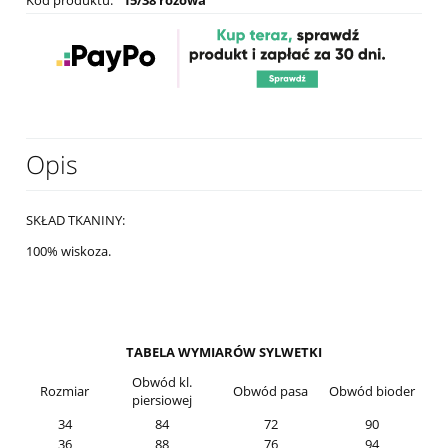
Opis
SKŁAD TKANINY:
100% wiskoza.
TABELA WYMIARÓW SYLWETKI
Obwód kl.
Rozmiar
Obwód pasa
Obwód bioder
piersiowej
34
84
72
90
36
88
76
94