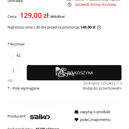
Dostawa:
sprawdź formy dostawy
Cena nie zawiera ewentualnych kosztów płatności
129,00 zł
Cena:
369,00 zł
Najniższa cena z 30 dni przed tą promocją:
149,00 zł
Jeżeli produkt 
30 dni, wyświet
momentu, kiedy
*
Rozmiar:
sprzedaży.
42
DO KOSZYKA
szt.
Zyskujesz
129
pkt [
?
]
*
- Pole wymagane
dodaj do przechowalni
zapytaj o produkt
Producent:
poleć znajomemu
Kod produktu:
15/38 różowa