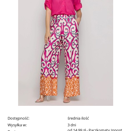
Dostępność:
średnia ilość
Wysyłka w:
3 dni
od 14,99 zł
- Paczkomaty Inpost