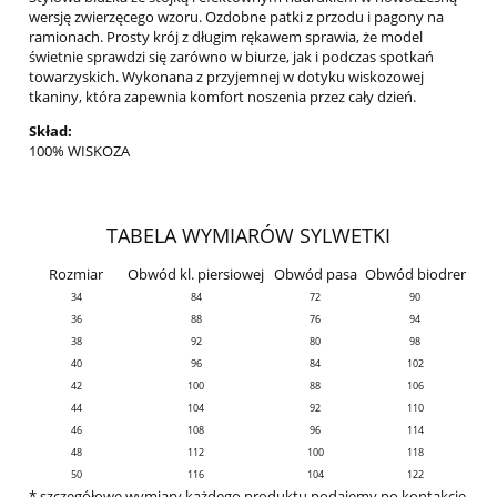
wersję zwierzęcego wzoru. Ozdobne patki z przodu i pagony na
ramionach. Prosty krój z długim rękawem sprawia, że model
świetnie sprawdzi się zarówno w biurze, jak i podczas spotkań
towarzyskich. Wykonana z przyjemnej w dotyku wiskozowej
tkaniny, która zapewnia komfort noszenia przez cały dzień.
Skład:
100% WISKOZA
TABELA WYMIARÓW SYLWETKI
Rozmiar
Obwód kl. piersiowej
Obwód pasa
Obwód biodrer
34
84
72
90
36
88
76
94
38
92
80
98
40
96
84
102
42
100
88
106
44
104
92
110
46
108
96
114
48
112
100
118
50
116
104
122
* szczegółowe wymiary każdego produktu podajemy po kontakcie