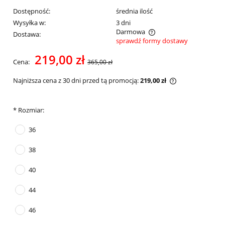
Dostępność:
średnia ilość
Wysyłka w:
3 dni
Darmowa
Dostawa:
sprawdź formy dostawy
Cena nie zawiera ewentualnych kosztów płatności
219,00 zł
Cena:
365,00 zł
Najniższa cena z 30 dni przed tą promocją:
219,00 zł
Jeżeli produkt 
30 dni, wyświet
momentu, kiedy
*
Rozmiar:
sprzedaży.
36
38
40
44
46