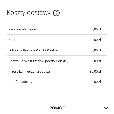
Koszty dostawy
Cena nie zawiera ewentualnych kosztów płatności
Paczkomaty Inpost
0,00 zł
Kurier
0,00 zł
Odbiór w Punkcie Poczty Polskiej
0,00 zł
Poczta Polska
(Przesyłki poczty Polskiej)
0,00 zł
Przesyłka międzynarodowa
35,00 zł
odbiór osobisty
0,00 zł
POMOC