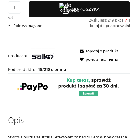
DO KOSZYKA
szt.
Zyskujesz
219
pkt [
?
]
*
- Pole wymagane
dodaj do przechowalni
zapytaj o produkt
Producent:
poleć znajomemu
Kod produktu:
15/218 ciemna
Opis
Stylowa bluzka ze stójką i efektownym nadrukiem w nowoczesną