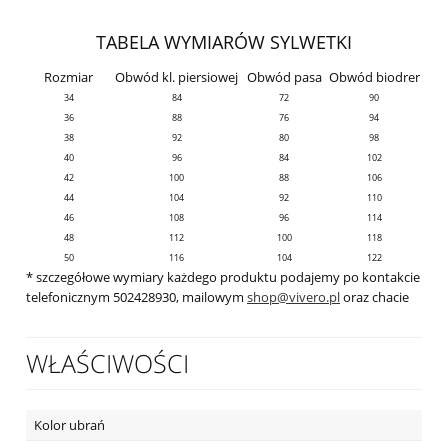
TABELA WYMIARÓW SYLWETKI
Rozmiar
Obwód kl. piersiowej
Obwód pasa
Obwód biodrer
34
84
72
90
36
88
76
94
38
92
80
98
40
96
84
102
42
100
88
106
44
104
92
110
46
108
96
114
48
112
100
118
50
116
104
122
* szczegółowe wymiary każdego produktu podajemy po kontakcie
telefonicznym 502428930, mailowym
shop@vivero.pl
oraz chacie
WŁAŚCIWOŚCI
Kolor ubrań