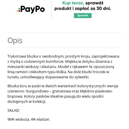
Opis
Trykotowa bluzka o swobodnym, prostym kroju, zaprojektowana
z myślą o codziennym komforcie. Miękka w dotyku dzianina z
mieszanki wiskozy i elastanu. Model z rękawem ¾, opuszczoną
linią ramion i dekoltem typu łódka. Na dole bluzki troczek w
tunelu, umożliwiający dopasowanie do sylwetki.
Bluzka écru w paski w dwóch wariantach kolorystycznych: wersja
czerwono- burgundowo – granatowa oraz błękitno-piaskowo-
brązowa. Kolory pasków idealnie pasują do wielu spodni
dostępnych w kolekcji.
SKŁAD:
96% wiskoza, 4% elastan.