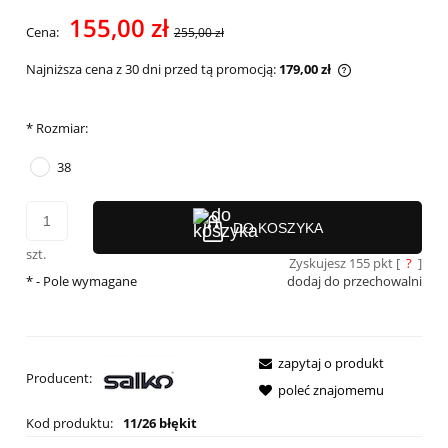
Cena nie zawiera ewentualnych kosztów płatności
155,00 zł
Cena:
255,00 zł
Najniższa cena z 30 dni przed tą promocją:
179,00 zł
Jeżeli produkt 
30 dni, wyświet
momentu, kiedy
*
Rozmiar:
sprzedaży.
38
DO KOSZYKA
szt.
Zyskujesz
155
pkt [
?
]
*
- Pole wymagane
dodaj do przechowalni
zapytaj o produkt
Producent:
poleć znajomemu
Kod produktu:
11/26 błękit