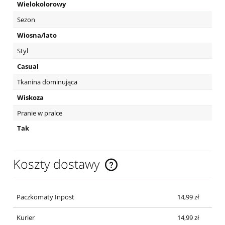
Wielokolorowy
Sezon
Wiosna/lato
Styl
Casual
Tkanina dominująca
Wiskoza
Pranie w pralce
Tak
Koszty dostawy
Cena nie zawiera ewentualnych kosztów płatności
Paczkomaty Inpost
14,99 zł
Kurier
14,99 zł