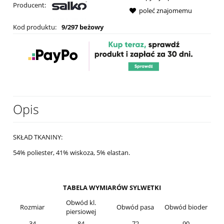
Producent:
poleć znajomemu
Kod produktu:
9/297 beżowy
Opis
SKŁAD TKANINY:
54% poliester, 41% wiskoza, 5% elastan.
TABELA WYMIARÓW SYLWETKI
Obwód kl.
Rozmiar
Obwód pasa
Obwód bioder
piersiowej
34
84
72
90