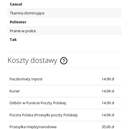
Casual
Tkanina dominująca
Poliester
Pranie w pralce
Tak
Koszty dostawy
Cena nie zawiera ewentualnych kosztów płatności
Paczkomaty Inpost
14,99 zł
Kurier
14,99 zł
Odbiór w Punkcie Poczty Polskiej
14,99 zł
Poczta Polska
(Przesyłki poczty Polskiej)
14,99 zł
Przesyłka międzynarodowa
35,00 zł