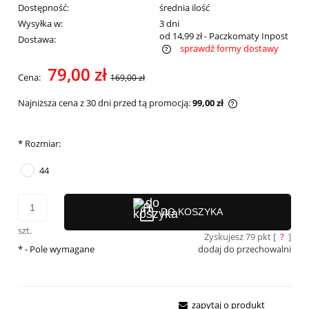
Dostępność:
średnia ilość
Wysyłka w:
3 dni
od 14,99 zł
- Paczkomaty Inpost
Dostawa:
sprawdź formy dostawy
Cena nie zawiera ewentualnych kosztów płatności
79,00 zł
Cena:
169,00 zł
Najniższa cena z 30 dni przed tą promocją:
99,00 zł
Jeżeli produkt j
30 dni, wyświetl
momentu, kiedy 
*
Rozmiar:
sprzedaży.
44
DO KOSZYKA
szt.
Zyskujesz
79
pkt [
?
]
*
- Pole wymagane
dodaj do przechowalni
zapytaj o produkt