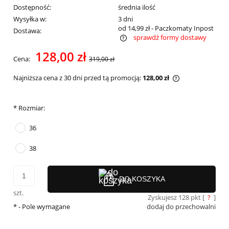
Dostępność:
średnia ilość
Wysyłka w:
3 dni
od 14,99 zł
- Paczkomaty Inpost
Dostawa:
sprawdź formy dostawy
Cena nie zawiera ewentualnych kosztów płatności
128,00 zł
Cena:
319,00 zł
Najniższa cena z 30 dni przed tą promocją:
128,00 zł
Jeżeli produkt 
30 dni, wyświet
momentu, kiedy
*
Rozmiar:
sprzedaży.
36
38
DO KOSZYKA
szt.
Zyskujesz
128
pkt [
?
]
*
- Pole wymagane
dodaj do przechowalni