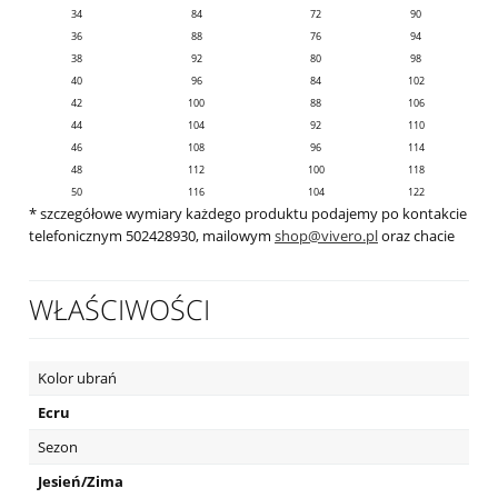
34
84
72
90
36
88
76
94
38
92
80
98
40
96
84
102
42
100
88
106
44
104
92
110
46
108
96
114
48
112
100
118
50
116
104
122
* szczegółowe wymiary każdego produktu podajemy po kontakcie
telefonicznym 502428930, mailowym
shop@vivero.pl
oraz chacie
WŁAŚCIWOŚCI
Kolor ubrań
Ecru
Sezon
Jesień/Zima