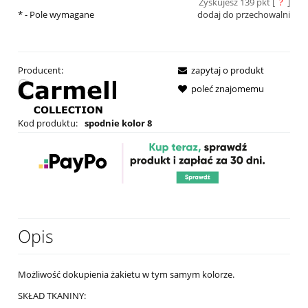
Zyskujesz
139
pkt [
?
]
*
- Pole wymagane
dodaj do przechowalni
Producent:
zapytaj o produkt
poleć znajomemu
Kod produktu:
spodnie kolor 8
Opis
Możliwość dokupienia żakietu w tym samym kolorze.
SKŁAD TKANINY: