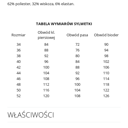
62% poliester, 32% wiskoza, 6% elastan.
TABELA WYMIARÓW SYLWETKI
Obwód kl.
Rozmiar
Obwód pasa
Obwód bioder
piersiowej
34
84
72
90
36
88
76
94
38
92
80
98
40
96
84
102
42
100
88
106
44
104
92
110
46
108
96
114
48
112
100
118
50
116
104
122
52
120
108
126
WŁAŚCIWOŚCI