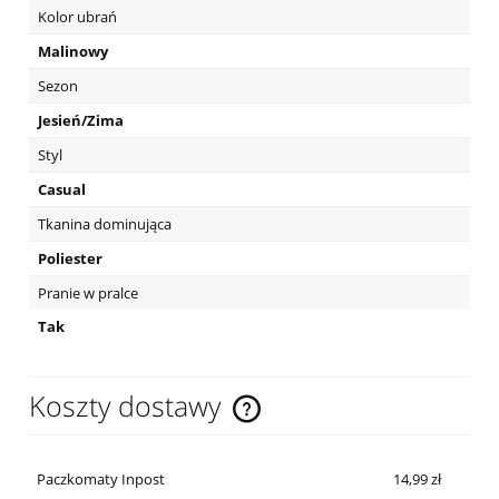
Kolor ubrań
Malinowy
Sezon
Jesień/Zima
Styl
Casual
Tkanina dominująca
Poliester
Pranie w pralce
Tak
Koszty dostawy
Cena nie zawiera ewentualnych kosztów płatności
Paczkomaty Inpost
14,99 zł