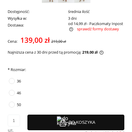
Dostępność:
średnia ilość
Wysyłka w:
3 dni
od 14,99 zł
- Paczkomaty Inpost
Dostawa:
sprawdź formy dostawy
Cena nie zawiera ewentualnych kosztów płatności
139,00 zł
Cena:
219,00 zł
Najniższa cena z 30 dni przed tą promocją:
219,00 zł
Jeżeli produkt 
30 dni, wyświet
momentu, kiedy
*
Rozmiar:
sprzedaży.
36
46
50
DO KOSZYKA
szt.